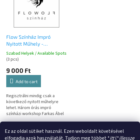
t
t
o
i
f
n
p
g
r
o
Flow Színház Impró
d
Nyitott Műhely -
u
Augusztus 10
Szabad Helyek / Available Spots
c
(3 pcs)
t
9 000 Ft
s
Add to cart
Regisztrálni mindig csak a
következő nyitott műhelyre
lehet. Három órás impró
színházi workshop Farkas Ábel
vezetesével, a Flow Színház
szervezésében. Semmilyen
1
items total
L
Ez az oldal sütiket használ. Ezen weboldalt követésével
előképzettség...
i
elfogadja azok használatát. Tudjon meg többet *
itt
(*
illessze