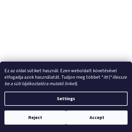
Ez az oldal sütiket használ. Ezen weboldalt követésével
elfogadja azok használatát. Tudjon meg többet *
itt
(*
illessze
be a süti tájékoztatóra mutató linket
).
Settings
Reject
Accept