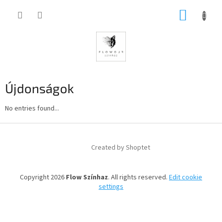
Skip
SHOPP
to
content
CART
Újdonságok
No entries found...
F
o
Created by Shoptet
o
t
e
Copyright 2026
Flow Színhaz
. All rights reserved.
Edit cookie
r
settings